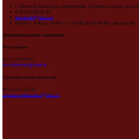
г. Нижний Новгород, набережная Гребного канала, дом 1
8 (831) 228-00-15
motokater@mail.ru
Пн-Пт с 8.00 до 18.00 Сб с 10.00 до 16.00 Вс - выходной
Дополнительные контакты
Отдел продаж
(831) 228-00-15
tsc-tehnomax@mail.ru
Сервисная служба (запчасти)
(831) 415-23-29
zapchasti-tehnomax@mail.ru