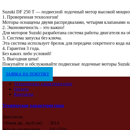
Suzuki DF 250 T — подвесной лодочный мотор высокой мощно
1. Проверенная технология!
Моторы оснащены двумя распредвалами, четырмя клапанами н
2. Экономичность – это важно!
Для моторов Suzuki разработана система работы двигателя на 
3. Система запуска без ключа.
Эта система использует брелок для передачи секретного кода 
4. Гарантия 3 года.
Без каких либо условий!
5. Выгодная цена!
Покупайте и обслуживайте подвесные лодочные моторы Suzuk
ЗАЯВКА НА ПОКУПКУ
Технические характеристики
Оплата
Контакты
Технические характеристики
Двигатель
Объем дв., (куб.см):
3614
Кол-во цилиндров:
V6 (550)