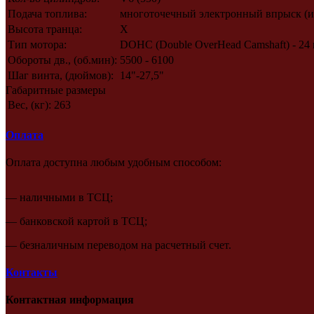
Подача топлива:
многоточечный электронный впрыск (и
Высота транца:
X
Тип мотора:
DOHC (Double OverHead Camshaft) - 24 
Обороты дв., (об.мин):
5500 - 6100
Шаг винта, (дюймов):
14"-27,5"
Габаритные размеры
Вес, (кг):
263
Оплата
Оплата доступна любым удобным способом:
— наличными в ТСЦ;
— банковской картой в ТСЦ;
— безналичным переводом на расчетный счет.
Контакты
Контактная информация