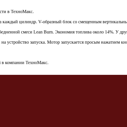
сти в ТехноМакс.
а каждый цилиндр. V-образный блок со смещенным вертикальн
обедненной смеси Lean Burn. Экономия топлива около 14%. У дру
на на устройство запуска. Мотор запускается просым нажатием 
i в компании ТехноМакс.