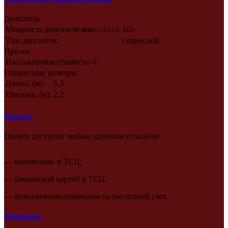
Двигатель
Мощность двигателя макс., (л.с):
115
Тип двигателя:
подвесной
Прочее
Пассажировместимость:
6
Габаритные размеры
Длина, (м):
5,3
Ширина, (м):
2,2
Оплата
Оплата доступна любым удобным способом:
— наличными в ТСЦ;
— банковской картой в ТСЦ;
— безналичным переводом на расчетный счет.
Контакты